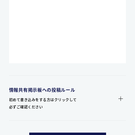
情報共有掲示板への投稿ルール
初めて書き込みをする方はクリックして
必ずご確認ください