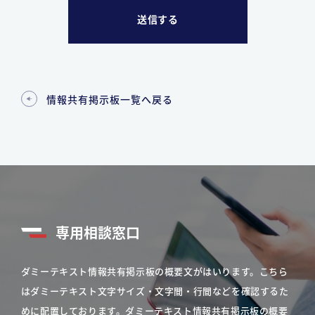
情報共有掲示板一覧へ戻る
専用相談窓口
ダミーテキスト情報共有掲示板の概要文がはいります。こちら
はダミーテキスト文字サイズ・文字間・行間などを確認するた
めに配置しております。ダミーテキスト情報共有掲示板の概要