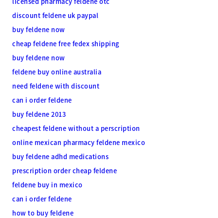
licensed pharmacy feldene otc
discount feldene uk paypal
buy feldene now
cheap feldene free fedex shipping
buy feldene now
feldene buy online australia
need feldene with discount
can i order feldene
buy feldene 2013
cheapest feldene without a perscription
online mexican pharmacy feldene mexico
buy feldene adhd medications
prescription order cheap feldene
feldene buy in mexico
can i order feldene
how to buy feldene