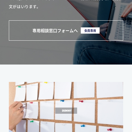
文がはいります。
専用相談窓口フォームへ
会員専用