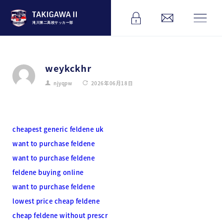
滝川第二高校サッカー部
weykckhr
njyqpw
2026年06月18日
cheapest generic feldene uk
want to purchase feldene
want to purchase feldene
feldene buying online
want to purchase feldene
lowest price cheap feldene
cheap feldene without prescr