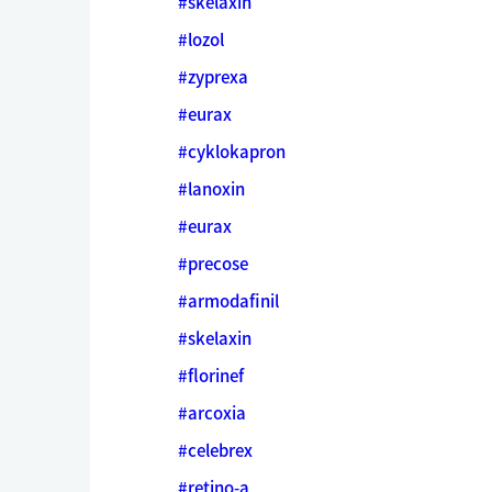
#skelaxin
#lozol
#zyprexa
#eurax
#cyklokapron
#lanoxin
#eurax
#precose
#armodafinil
#skelaxin
#florinef
#arcoxia
#celebrex
#retino-a