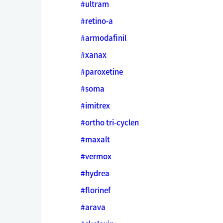
#ultram
#retino-a
#armodafinil
#xanax
#paroxetine
#soma
#imitrex
#ortho tri-cyclen
#maxalt
#vermox
#hydrea
#florinef
#arava