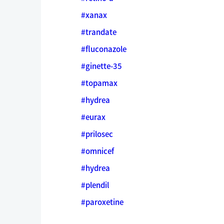
#xanax
#trandate
#fluconazole
#ginette-35
#topamax
#hydrea
#eurax
#prilosec
#omnicef
#hydrea
#plendil
#paroxetine