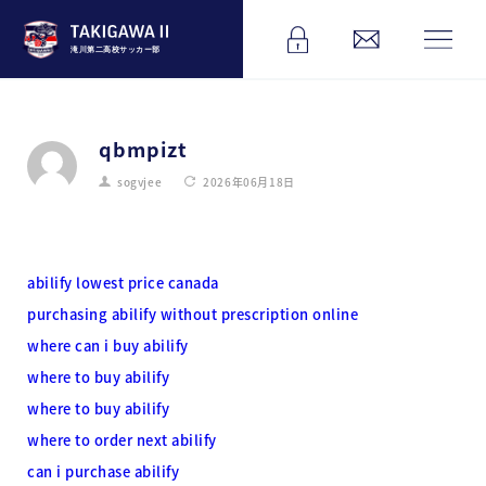
滝川第二高校サッカー部
qbmpizt
sogvjee
2026年06月18日
abilify lowest price canada
purchasing abilify without prescription online
where can i buy abilify
where to buy abilify
where to buy abilify
where to order next abilify
can i purchase abilify