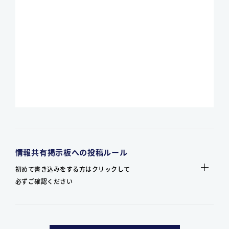
情報共有掲示板への投稿ルール
初めて書き込みをする方はクリックして
必ずご確認ください