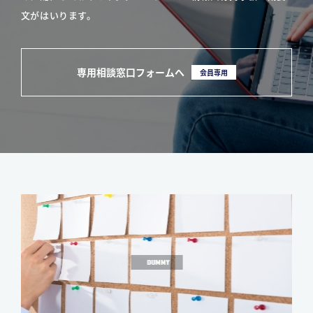
文がはいります。
専用相談窓口フォームへ
会員専用