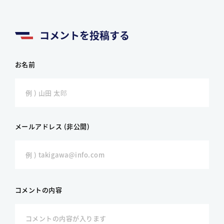
コメントを投稿する
お名前
メールアドレス (非公開)
コメントの内容