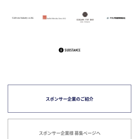
スポンサー企業のご紹介
スポンサー企業様 募集ページへ