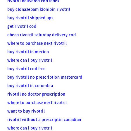
rivotril delivered cod fedex
buy clonazepam klonipin rivotril
buy rivotril shipped ups
get rivotril cod
cheap rivotril saturday delivery cod
where to purchase next rivotril
buy rivotril in mexico
where can i buy rivotril
buy rivotril cod free
buy rivotril no prescription mastercard
buy rivotril in columbia
rivotril no doctor prescription
where to purchase next rivotril
want to buy rivotril
rivotril without a prescriptin canadian
where can i buy rivotril