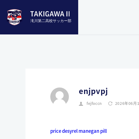
滝川第二高校サッカー部
enjpvpj
fejfoccn
2026年06月
price desyrel manegan pill