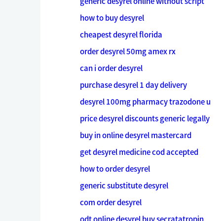
generic desyrel online without script
how to buy desyrel
cheapest desyrel florida
order desyrel 50mg amex rx
can i order desyrel
purchase desyrel 1 day delivery
desyrel 100mg pharmacy trazodone u
price desyrel discounts generic legally
buy in online desyrel mastercard
get desyrel medicine cod accepted
how to order desyrel
generic substitute desyrel
com order desyrel
odt online desyrel buy secratatropin