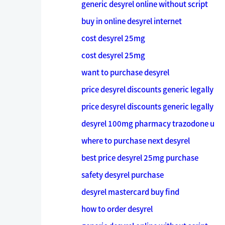
generic desyrel online without script
buy in online desyrel internet
cost desyrel 25mg
cost desyrel 25mg
want to purchase desyrel
price desyrel discounts generic legally
price desyrel discounts generic legally
desyrel 100mg pharmacy trazodone u
where to purchase next desyrel
best price desyrel 25mg purchase
safety desyrel purchase
desyrel mastercard buy find
how to order desyrel