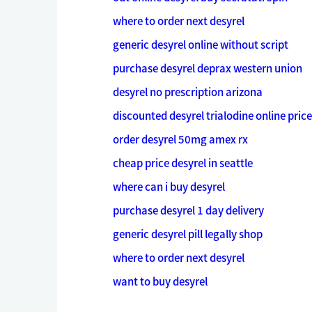
where to order next desyrel
generic desyrel online without script
purchase desyrel deprax western union
desyrel no prescription arizona
discounted desyrel trialodine online price
order desyrel 50mg amex rx
cheap price desyrel in seattle
where can i buy desyrel
purchase desyrel 1 day delivery
generic desyrel pill legally shop
where to order next desyrel
want to buy desyrel