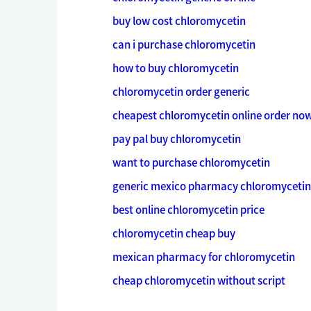
buy low cost chloromycetin
can i purchase chloromycetin
how to buy chloromycetin
chloromycetin order generic
cheapest chloromycetin online order no
pay pal buy chloromycetin
want to purchase chloromycetin
generic mexico pharmacy chloromycetin
best online chloromycetin price
chloromycetin cheap buy
mexican pharmacy for chloromycetin
cheap chloromycetin without script