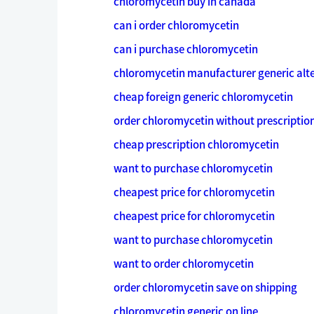
chloromycetin buy in canada
can i order chloromycetin
can i purchase chloromycetin
chloromycetin manufacturer generic alt
cheap foreign generic chloromycetin
order chloromycetin without prescriptio
cheap prescription chloromycetin
want to purchase chloromycetin
cheapest price for chloromycetin
cheapest price for chloromycetin
want to purchase chloromycetin
want to order chloromycetin
order chloromycetin save on shipping
chloromycetin generic on line