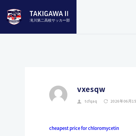
滝川第二高校サッカー部
vxesqw
tcfqaq
2026年06月1
cheapest price for chloromycetin