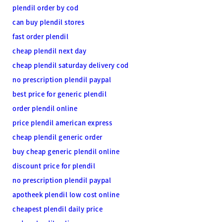
plendil order by cod
can buy plendil stores
fast order plendil
cheap plendil next day
cheap plendil saturday delivery cod
no prescription plendil paypal
best price for generic plendil
order plendil online
price plendil american express
cheap plendil generic order
buy cheap generic plendil online
discount price for plendil
no prescription plendil paypal
apotheek plendil low cost online
cheapest plendil daily price