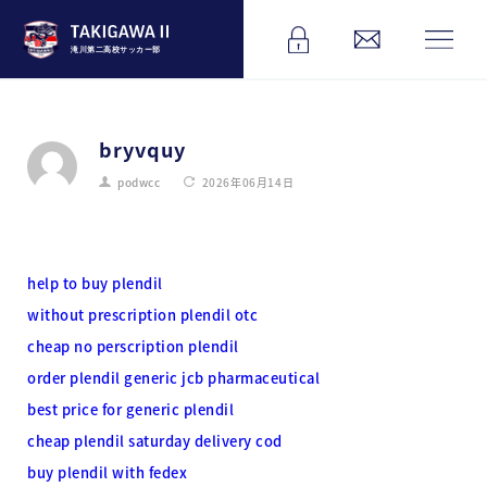
滝川第二高校サッカー部
bryvquy
podwcc
2026年06月14日
help to buy plendil
without prescription plendil otc
cheap no perscription plendil
order plendil generic jcb pharmaceutical
best price for generic plendil
cheap plendil saturday delivery cod
buy plendil with fedex