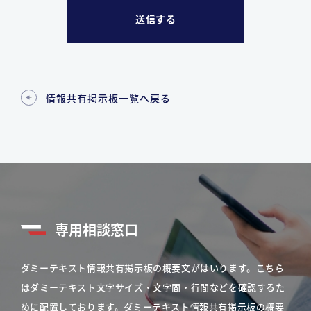
情報共有掲示板一覧へ戻る
専用相談窓口
ダミーテキスト情報共有掲示板の概要文がはいります。こちら
はダミーテキスト文字サイズ・文字間・行間などを確認するた
めに配置しております。ダミーテキスト情報共有掲示板の概要