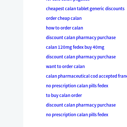
cheapest calan tablet generic discounts
order cheap calan
how to order calan
discount calan pharmacy purchase
calan 120mg fedex buy 40mg
discount calan pharmacy purchase
want to order calan
calan pharmaceutical cod accepted fran
no prescription calan pills fedex
to buy calan order
discount calan pharmacy purchase
no prescription calan pills fedex