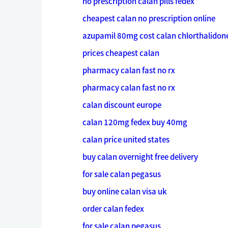
no prescription calan pills fedex
cheapest calan no prescription online
azupamil 80mg cost calan chlorthalidon
prices cheapest calan
pharmacy calan fast no rx
pharmacy calan fast no rx
calan discount europe
calan 120mg fedex buy 40mg
calan price united states
buy calan overnight free delivery
for sale calan pegasus
buy online calan visa uk
order calan fedex
for sale calan pegasus