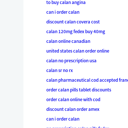
to buy calan angina
can i order calan
discount calan covera cost
calan 120mg fedex buy 40mg
calan online canadian
united states calan order online
calan no prescription usa
calan sr no rx
calan pharmaceutical cod accepted fran
order calan pills tablet discounts
order calan online with cod
discount calan order amex
can i order calan