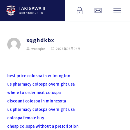
滝川第二高校サッカー部
xqghdkbx
wobcqbe
2026年06月04日
best price colospa in wilmington
us pharmacy colospa overnight usa
where to order next colospa
discount colospa in minnesota
us pharmacy colospa overnight usa
colospa female buy
cheap colospa without a prescription