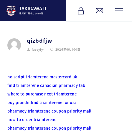
滝川第二高校サッカー部
qizbdfjw
fazeyfyr
2026年06月04日
no script triamterene mastercard uk
find triamterene canadian pharmacy tab
where to purchase next triamterene
buy prandinfind triamterene for usa
pharmacy triamterene coupon priority mail
how to order triamterene
pharmacy triamterene coupon priority mail