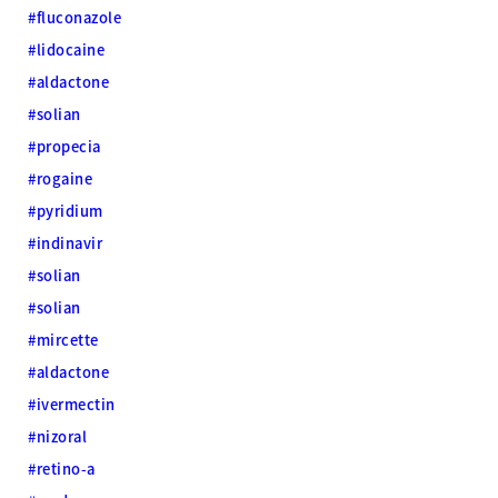
#fluconazole
#lidocaine
#aldactone
#solian
#propecia
#rogaine
#pyridium
#indinavir
#solian
#solian
#mircette
#aldactone
#ivermectin
#nizoral
#retino-a