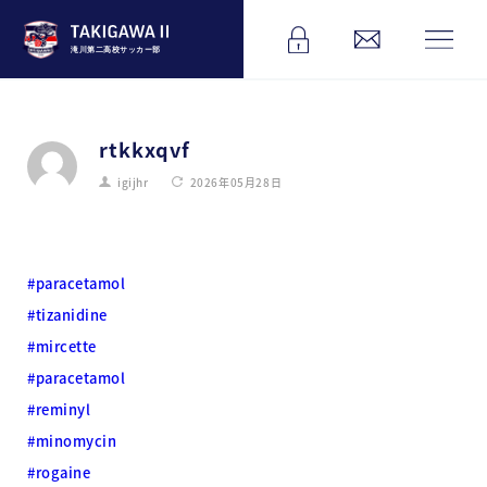
滝川第二高校サッカー部
rtkkxqvf
igijhr
2026年05月28日
#paracetamol
#tizanidine
#mircette
#paracetamol
#reminyl
#minomycin
#rogaine