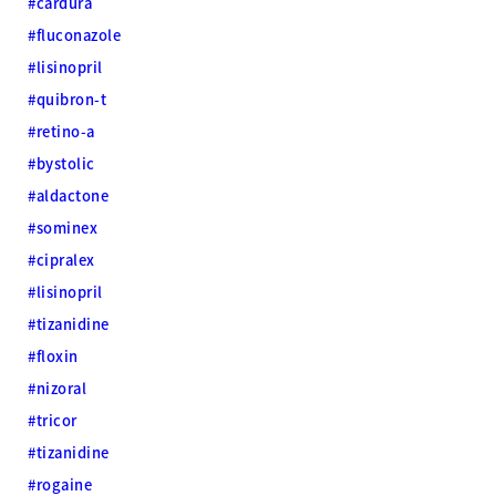
#cardura
#fluconazole
#lisinopril
#quibron-t
#retino-a
#bystolic
#aldactone
#sominex
#cipralex
#lisinopril
#tizanidine
#floxin
#nizoral
#tricor
#tizanidine
#rogaine