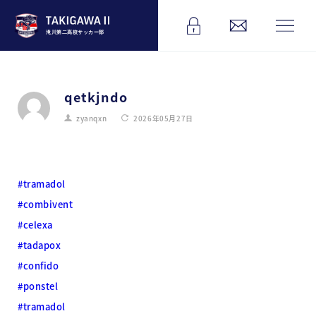
滝川第二高校サッカー部
qetkjndo
zyanqxn
2026年05月27日
#tramadol
#combivent
#celexa
#tadapox
#confido
#ponstel
#tramadol