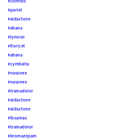
#confido
#pariet
#aldactone
#abana
#lynoral
#fioricet
#abana
#cymbalta
#nasonex
#nasonex
#tramadolor
#aldactone
#aldactone
#fosamax
#tramadolor
#bromazepam