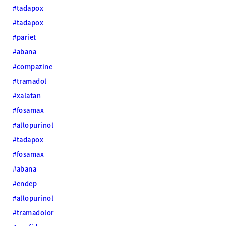
#tadapox
#tadapox
#pariet
#abana
#compazine
#tramadol
#xalatan
#fosamax
#allopurinol
#tadapox
#fosamax
#abana
#endep
#allopurinol
#tramadolor