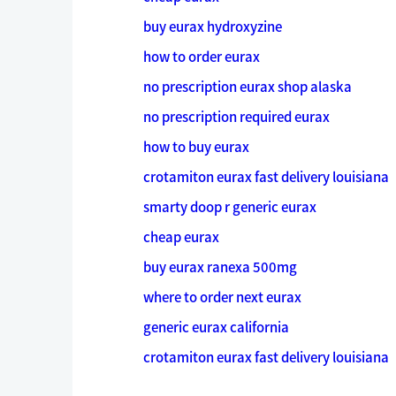
buy eurax hydroxyzine
how to order eurax
no prescription eurax shop alaska
no prescription required eurax
how to buy eurax
crotamiton eurax fast delivery louisiana
smarty doop r generic eurax
cheap eurax
buy eurax ranexa 500mg
where to order next eurax
generic eurax california
crotamiton eurax fast delivery louisiana