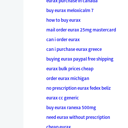
eurax purchase in canada
buy eurax meloxicalm 7
how to buy eurax
mail order eurax 25mg mastercard
can i order eurax
can i purchase eurax greece
buying eurax paypal free shipping
eurax bulk prices cheap
order eurax michigan
no prescription eurax fedex beliz
eurax cc generic
buy eurax ranexa 500mg
need eurax without prescription
cheap eurax