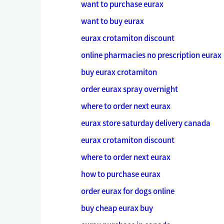
want to purchase eurax
want to buy eurax
eurax crotamiton discount
online pharmacies no prescription eurax
buy eurax crotamiton
order eurax spray overnight
where to order next eurax
eurax store saturday delivery canada
eurax crotamiton discount
where to order next eurax
how to purchase eurax
order eurax for dogs online
buy cheap eurax buy