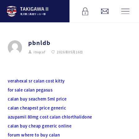
滝川第二高校サッカー部
pbnldb
itnqcaf
2026年05月16日
verahexal sr calan cost kitty
for sale calan pegasus
calan buy seachem 5ml price
calan cheapest price generic
azupamil 80mg cost calan chlorthalidone
calan buy cheap generic online
forum where to buy calan