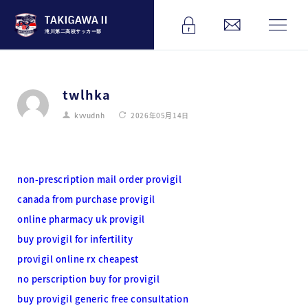
滝川第二高校サッカー部
twlhka
kvvudnh
2026年05月14日
non-prescription mail order provigil
canada from purchase provigil
online pharmacy uk provigil
buy provigil for infertility
provigil online rx cheapest
no perscription buy for provigil
buy provigil generic free consultation