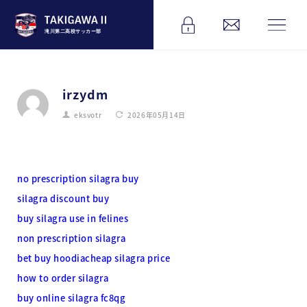
滝川第二高校サッカー部
irzydm
eksvotr
2026年05月14日
no prescription silagra buy
silagra discount buy
buy silagra use in felines
non prescription silagra
bet buy hoodiacheap silagra price
how to order silagra
buy online silagra fc8qg