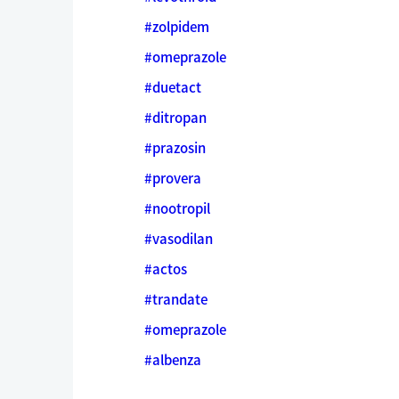
#zolpidem
#omeprazole
#duetact
#ditropan
#prazosin
#provera
#nootropil
#vasodilan
#actos
#trandate
#omeprazole
#albenza