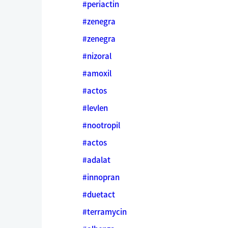
#periactin
#zenegra
#zenegra
#nizoral
#amoxil
#actos
#levlen
#nootropil
#actos
#adalat
#innopran
#duetact
#terramycin