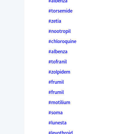
#albenza
#torsemide
#zetia
#nootropil
#chloroquine
#albenza
#tofranil
#zolpidem
#frumil
#frumil
#motilium
#soma
#lunesta
#levothroid