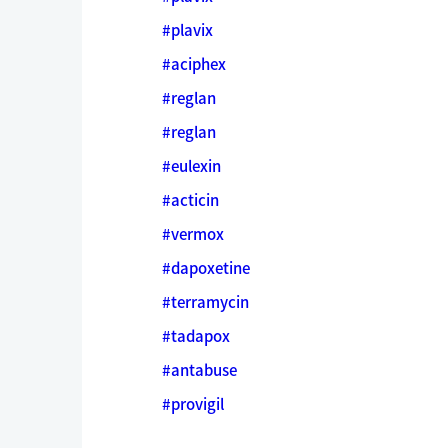
#plavix
#aciphex
#reglan
#reglan
#eulexin
#acticin
#vermox
#dapoxetine
#terramycin
#tadapox
#antabuse
#provigil