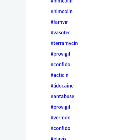
#himcolin
#himcolin
#famvir
#vasotec
#terramycin
#provigil
#confido
#acticin
#lidocaine
#antabuse
#provigil
#vermox
#confido
#plavix