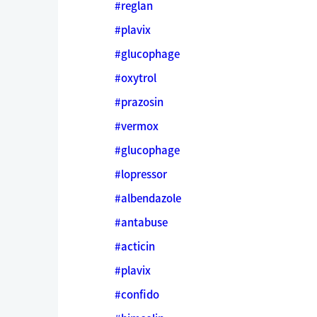
#reglan
#plavix
#glucophage
#oxytrol
#prazosin
#vermox
#glucophage
#lopressor
#albendazole
#antabuse
#acticin
#plavix
#confido