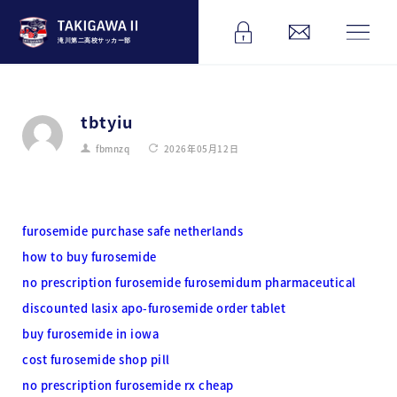
滝川第二高校サッカー部
tbtyiu
fbmnzq
2026年05月12日
furosemide purchase safe netherlands
how to buy furosemide
no prescription furosemide furosemidum pharmaceutical
discounted lasix apo-furosemide order tablet
buy furosemide in iowa
cost furosemide shop pill
no prescription furosemide rx cheap