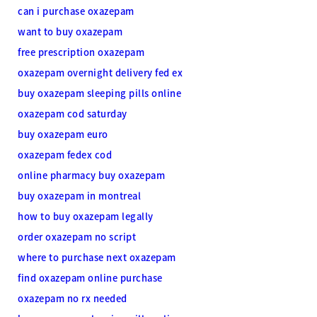
can i purchase oxazepam
want to buy oxazepam
free prescription oxazepam
oxazepam overnight delivery fed ex
buy oxazepam sleeping pills online
oxazepam cod saturday
buy oxazepam euro
oxazepam fedex cod
online pharmacy buy oxazepam
buy oxazepam in montreal
how to buy oxazepam legally
order oxazepam no script
where to purchase next oxazepam
find oxazepam online purchase
oxazepam no rx needed