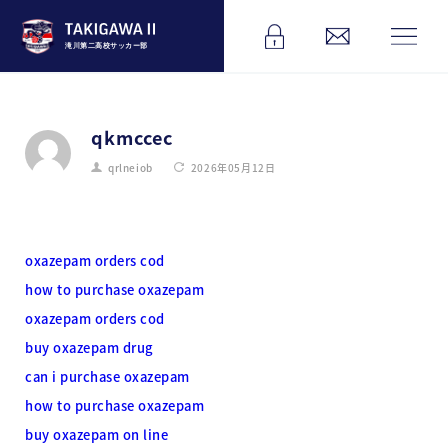
滝川第二高校サッカー部
qkmccec
qrlneiob
2026年05月12日
oxazepam orders cod
how to purchase oxazepam
oxazepam orders cod
buy oxazepam drug
can i purchase oxazepam
how to purchase oxazepam
buy oxazepam on line