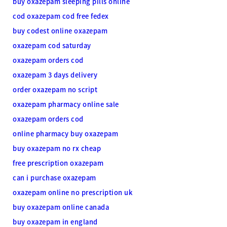
buy oxazepam sleeping pills online
cod oxazepam cod free fedex
buy codest online oxazepam
oxazepam cod saturday
oxazepam orders cod
oxazepam 3 days delivery
order oxazepam no script
oxazepam pharmacy online sale
oxazepam orders cod
online pharmacy buy oxazepam
buy oxazepam no rx cheap
free prescription oxazepam
can i purchase oxazepam
oxazepam online no prescription uk
buy oxazepam online canada
buy oxazepam in england