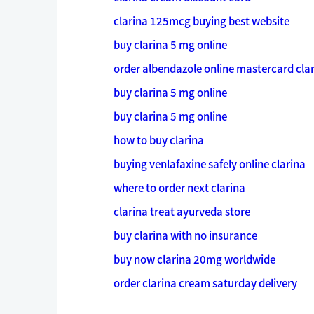
clarina 125mcg buying best website
buy clarina 5 mg online
order albendazole online mastercard cla
buy clarina 5 mg online
buy clarina 5 mg online
how to buy clarina
buying venlafaxine safely online clarina
where to order next clarina
clarina treat ayurveda store
buy clarina with no insurance
buy now clarina 20mg worldwide
order clarina cream saturday delivery