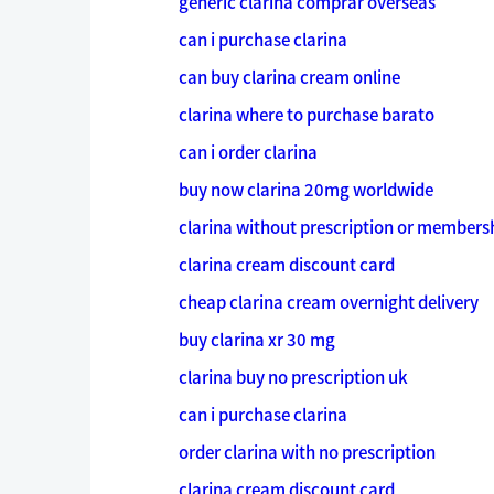
generic clarina comprar overseas
can i purchase clarina
can buy clarina cream online
clarina where to purchase barato
can i order clarina
buy now clarina 20mg worldwide
clarina without prescription or members
clarina cream discount card
cheap clarina cream overnight delivery
buy clarina xr 30 mg
clarina buy no prescription uk
can i purchase clarina
order clarina with no prescription
clarina cream discount card