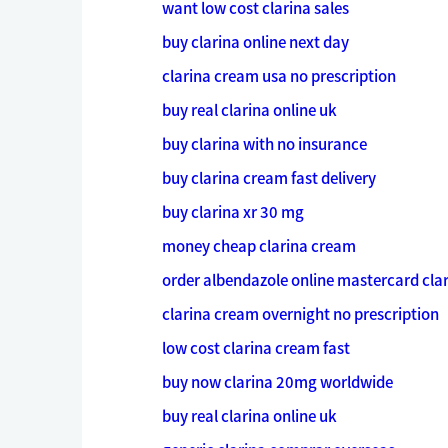
want low cost clarina sales
buy clarina online next day
clarina cream usa no prescription
buy real clarina online uk
buy clarina with no insurance
buy clarina cream fast delivery
buy clarina xr 30 mg
money cheap clarina cream
order albendazole online mastercard cla
clarina cream overnight no prescription
low cost clarina cream fast
buy now clarina 20mg worldwide
buy real clarina online uk