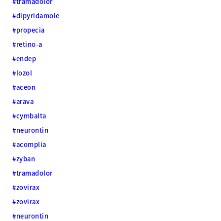
#tramadolor
#dipyridamole
#propecia
#retino-a
#endep
#lozol
#aceon
#arava
#cymbalta
#neurontin
#acomplia
#zyban
#tramadolor
#zovirax
#zovirax
#neurontin