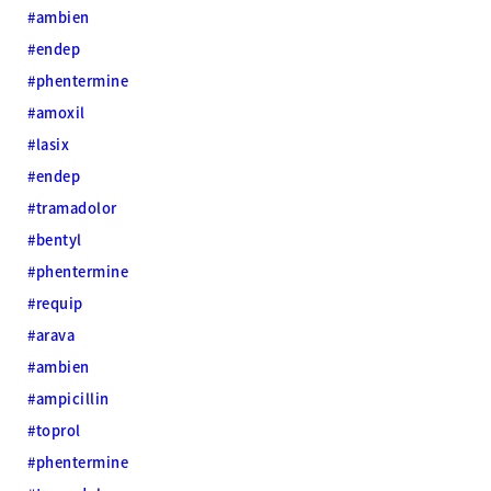
#ambien
#endep
#phentermine
#amoxil
#lasix
#endep
#tramadolor
#bentyl
#phentermine
#requip
#arava
#ambien
#ampicillin
#toprol
#phentermine