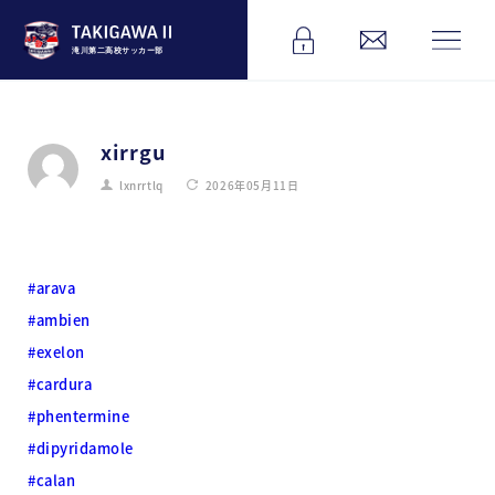
滝川第二高校サッカー部
xirrgu
lxnrrtlq
2026年05月11日
#arava
#ambien
#exelon
#cardura
#phentermine
#dipyridamole
#calan