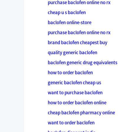
purchase baclofen online no rx
cheap u s baclofen
baclofen online-store
purchase baclofen online no rx
brand baclofen cheapest buy
quality generic baclofen
baclofen generic drug equivalents
how to order baclofen
generic baclofen cheap us
want to purchase baclofen
how to order baclofen online
cheap baclofen pharmacy online
want to order baclofen