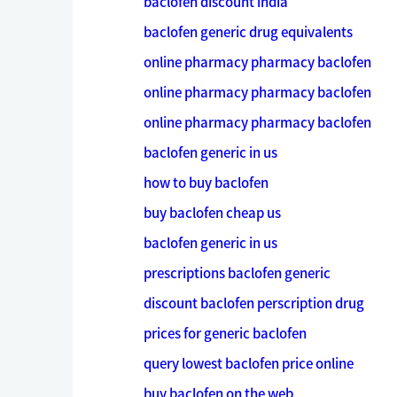
baclofen discount india
baclofen generic drug equivalents
online pharmacy pharmacy baclofen
online pharmacy pharmacy baclofen
online pharmacy pharmacy baclofen
baclofen generic in us
how to buy baclofen
buy baclofen cheap us
baclofen generic in us
prescriptions baclofen generic
discount baclofen perscription drug
prices for generic baclofen
query lowest baclofen price online
buy baclofen on the web