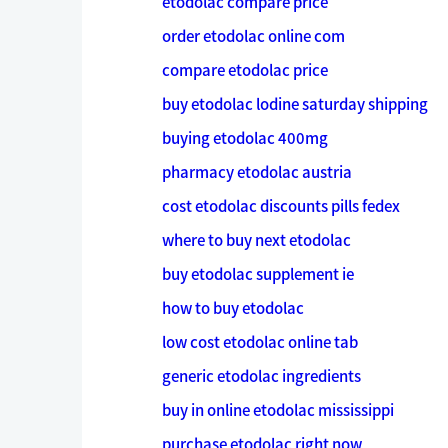
etodolac compare price
order etodolac online com
compare etodolac price
buy etodolac lodine saturday shipping
buying etodolac 400mg
pharmacy etodolac austria
cost etodolac discounts pills fedex
where to buy next etodolac
buy etodolac supplement ie
how to buy etodolac
low cost etodolac online tab
generic etodolac ingredients
buy in online etodolac mississippi
purchase etodolac right now