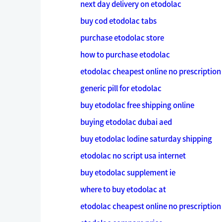
next day delivery on etodolac
buy cod etodolac tabs
purchase etodolac store
how to purchase etodolac
etodolac cheapest online no prescription
generic pill for etodolac
buy etodolac free shipping online
buying etodolac dubai aed
buy etodolac lodine saturday shipping
etodolac no script usa internet
buy etodolac supplement ie
where to buy etodolac at
etodolac cheapest online no prescription