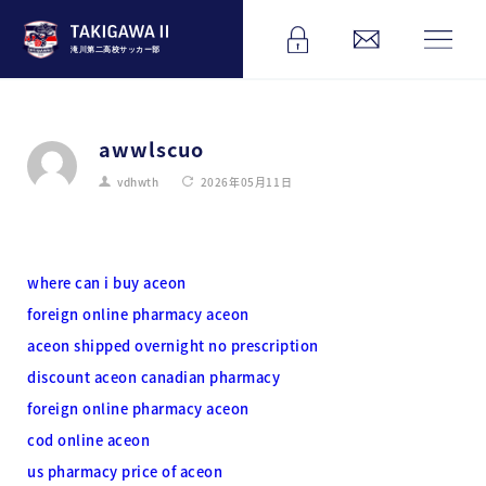
滝川第二高校サッカー部
awwlscuo
vdhwth
2026年05月11日
where can i buy aceon
foreign online pharmacy aceon
aceon shipped overnight no prescription
discount aceon canadian pharmacy
foreign online pharmacy aceon
cod online aceon
us pharmacy price of aceon