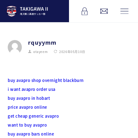
滝川第二高校サッカー部
rquyymm
otayeem
2026年05月10日
buy avapro shop overnight blackburn
i want avapro order usa
buy avapro in hobart
price avapro online
get cheap generic avapro
want to buy avapro
buy avapro bars online