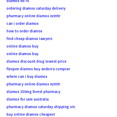
diamox no rx
ordering diamox saturday delivery
pharmacy online diamox ezm9r
can i order diamox
how to order diamox
find cheap diamox lawyers
online diamox buy
online diamox buy
diamox discount drug lowest price
flexpen diamox buy andorra comprar
where can i buy diamox
pharmacy online diamox ezm9r
diamox 250mg forest pharmacy
diamox for sale australia
pharmacy diamox saturday shipping otc
buy online diamox cheapest