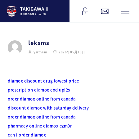
滝川第二高校サッカー部
leksms
ysrtnem
2026年05月10日
diamox discount drug lowest price
prescription diamox cod upi2s
order diamox online from canada
discount diamox with saturday delivery
order diamox online from canada
pharmacy online diamox ezm9r
can i order diamox