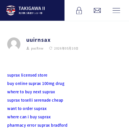
滝川第二高校サッカー部
uuirnsax
pucftnw
2026年05月10日
suprax licensed store
buy online suprax 100mg drug
where to buy next suprax
suprax toselli serenade cheap
want to order suprax
where can i buy suprax
pharmacy error suprax bradford