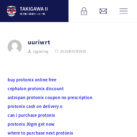
滝川第二高校サッカー部
uuriwrt
zggwiimg
2026年05月09日
buy protonix online free
cephalon protonix discount
astropan protonix coupon no prescription
protonix cash on delivery o
can i purchase protonix
protonix 30gm get now
where to purchase next protonix