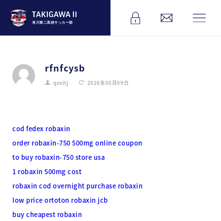
滝川第二高校サッカー部
rfnfcysb
qexitj
2026年05月09日
cod fedex robaxin
order robaxin-750 500mg online coupon
to buy robaxin-750 store usa
1 robaxin 500mg cost
robaxin cod overnight purchase robaxin
low price ortoton robaxin jcb
buy cheapest robaxin