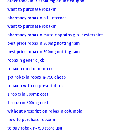
order robaxin-750 500mg online coupon
want to purchase robaxin
pharmacy robaxin pill internet
want to purchase robaxin
pharmacy robaxin muscle sprains gloucestershire
best price robaxin 500mg nottingham
best price robaxin 500mg nottingham
robaxin generic jcb
robaxin no doctor no rx
get robaxin robaxin-750 cheap
robaxin with no prescription
1 robaxin 500mg cost
1 robaxin 500mg cost
without prescription robaxin columbia
how to purchase robaxin
to buy robaxin-750 store usa