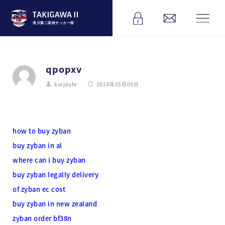
滝川第二高校サッカー部
qpopxv
korjduhr
2026年05月09日
how to buy zyban
buy zyban in al
where can i buy zyban
buy zyban legally delivery
of zyban ec cost
buy zyban in new zealand
zyban order bf38n