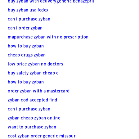
buy zyban with deliverygeneric benazepril
buy zyban usa fedex
can i purchase zyban
can i order zyban
mapurchase zyban with no prescription
how to buy zyban
cheap drugs zyban
low price zyban no doctors
buy safety zyban cheap c
how to buy zyban
order zyban with a mastercard
zyban cod accepted find
can i purchase zyban
zyban cheap zyban online
want to purchase zyban
cost zyban order generic missouri