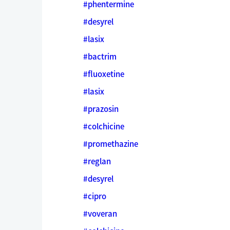
#phentermine
#desyrel
#lasix
#bactrim
#fluoxetine
#lasix
#prazosin
#colchicine
#promethazine
#reglan
#desyrel
#cipro
#voveran