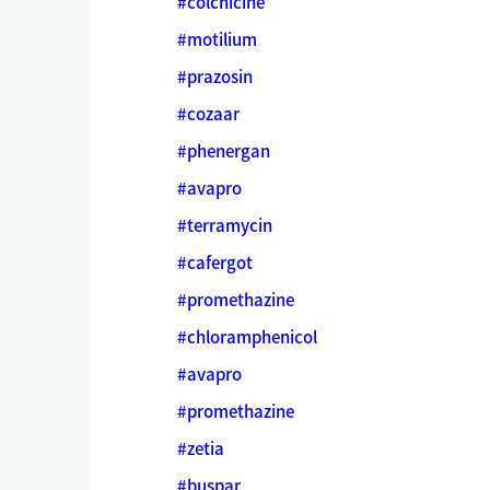
#colchicine
#motilium
#prazosin
#cozaar
#phenergan
#avapro
#terramycin
#cafergot
#promethazine
#chloramphenicol
#avapro
#promethazine
#zetia
#buspar