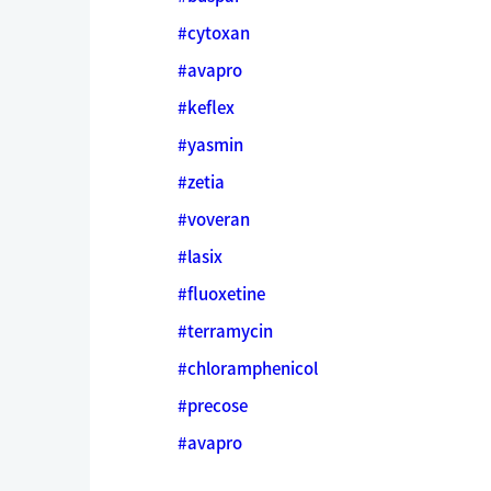
#cytoxan
#avapro
#keflex
#yasmin
#zetia
#voveran
#lasix
#fluoxetine
#terramycin
#chloramphenicol
#precose
#avapro