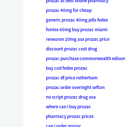
prozac at best online pharmacy
prozac 40mg for cheap
generic prozac 40mg pills fedex
fontex 60mg buy prozac miami
reneuron 20mg asx prozac price
discount prozac cost drug
prozac purchase commonwealth edison
buy cod fedex prozac
prozac df price rotherham
prozac order overnight sefton
no script prozac drug usa
where can i buy prozac
pharmacy prozac prices
can i order prozac