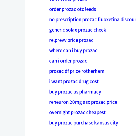
order prozac otc leeds
no prescription prozac fluoxetina discou
generic solax prozac check
relprevv price prozac
where can i buy prozac
can i order prozac
prozac df price rotherham
i want prozac drug cost
buy prozac us pharmacy
reneuron 20mg asx prozac price
overnight prozac cheapest
buy prozac purchase kansas city