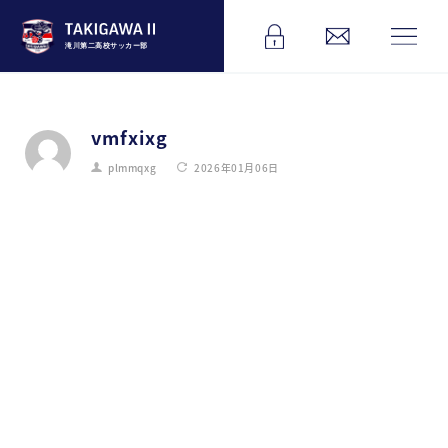
滝川第二高校サッカー部
vmfxixg
plmmqxg
2026年01月06日