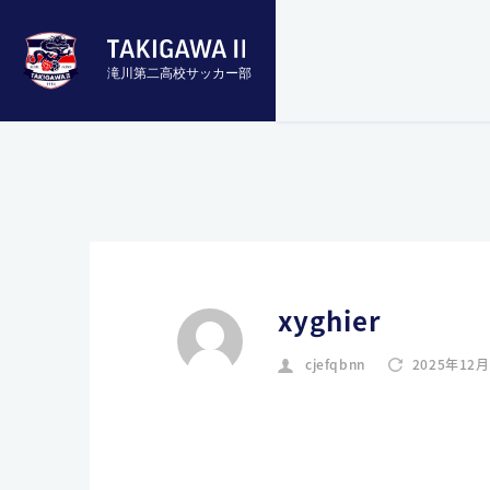
滝川第二高校サッカー部
xyghier
cjefqbnn
2025年12