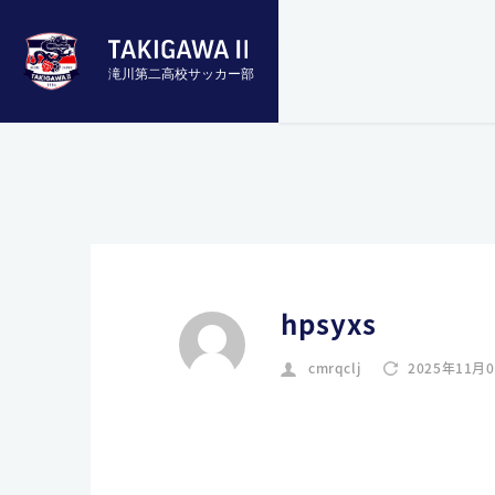
滝川第二高校サッカー部
hpsyxs
cmrqclj
2025年11月