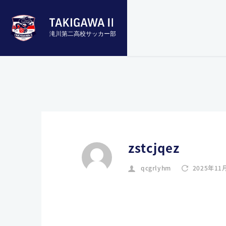
滝川第二高校サッカー部
zstcjqez
qcgrlyhm
2025年11