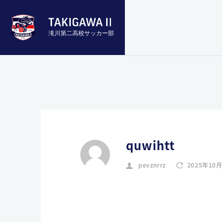
滝川第二高校サッカー部
quwihtt
pevznrrz
2025年10