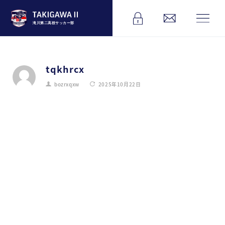
滝川第二高校サッカー部
tqkhrcx
bozrxqxw
2025年10月22日