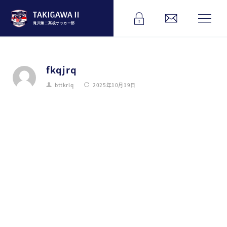
滝川第二高校サッカー部
fkqjrq
bttkrlq
2025年10月19日