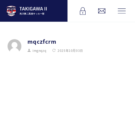
滝川第二高校サッカー部
mqczfcrm
imgnqzq
2025年10月03日