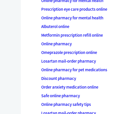
Online pharmacy for mental health
Prescription eye care products online
Online pharmacy for mental health
Albuterol online
Metformin prescription refill online
Online pharmacy
Omeprazole prescription online
Losartan mail-order pharmacy
Online pharmacy for pet medications
Discount pharmacy
Order anxiety medication online
Safe online pharmacy
Online pharmacy safety tips
Losartan mail-order pharmacy