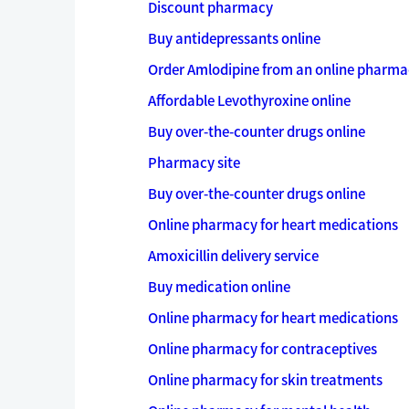
Discount pharmacy
Buy antidepressants online
Order Amlodipine from an online pharma
Affordable Levothyroxine online
Buy over-the-counter drugs online
Pharmacy site
Buy over-the-counter drugs online
Online pharmacy for heart medications
Amoxicillin delivery service
Buy medication online
Online pharmacy for heart medications
Online pharmacy for contraceptives
Online pharmacy for skin treatments